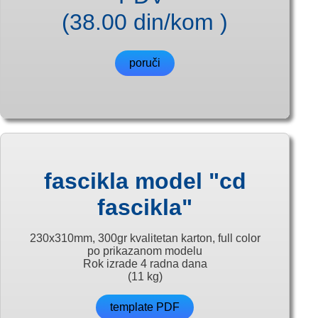
(38.00 din/kom )
poruči
fascikla model "cd
fascikla"
230x310mm, 300gr kvalitetan karton, full color
po prikazanom modelu
Rok izrade 4 radna dana
(11 kg)
template PDF