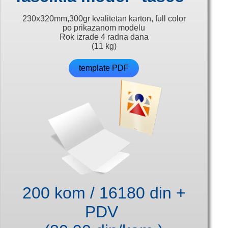
230x320mm,300gr kvalitetan karton, full color
po prikazanom modelu
Rok izrade 4 radna dana
(11 kg)
template PDF
200 kom / 16180 din +
PDV