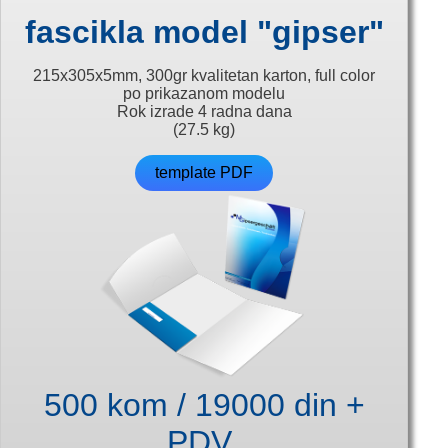
fascikla model "gipser"
215x305x5mm, 300gr kvalitetan karton, full color
po prikazanom modelu
Rok izrade 4 radna dana
(27.5 kg)
template PDF
500 kom / 19000 din +
PDV