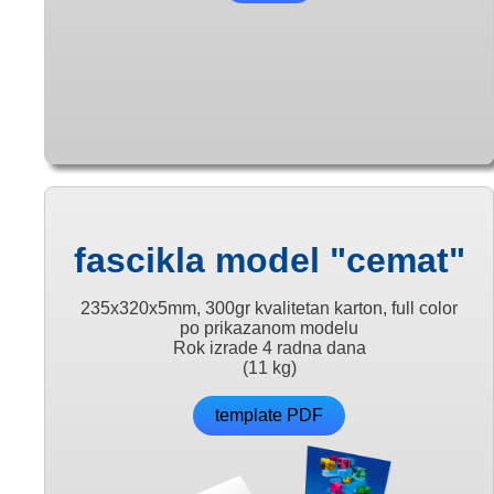
fascikla model "cemat"
235x320x5mm, 300gr kvalitetan karton, full color
po prikazanom modelu
Rok izrade 4 radna dana
(11 kg)
template PDF