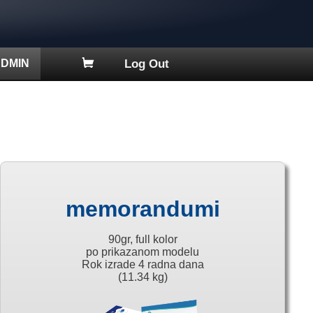
DMIN
Log Out
memorandumi
90gr, full kolor
po prikazanom modelu
Rok izrade 4 radna dana
(11.34 kg)