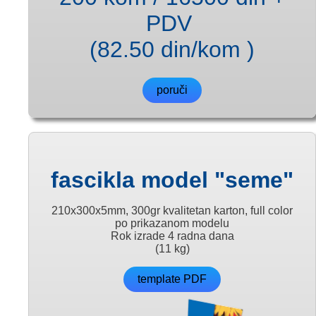
PDV
(82.50 din/kom )
poruči
fascikla model "seme"
210x300x5mm, 300gr kvalitetan karton, full color
po prikazanom modelu
Rok izrade 4 radna dana
(11 kg)
template PDF