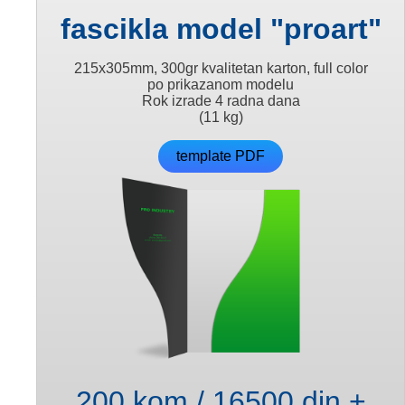
fascikla model "proart"
215x305mm, 300gr kvalitetan karton, full color
po prikazanom modelu
Rok izrade 4 radna dana
(11 kg)
template PDF
200 kom / 16500 din +