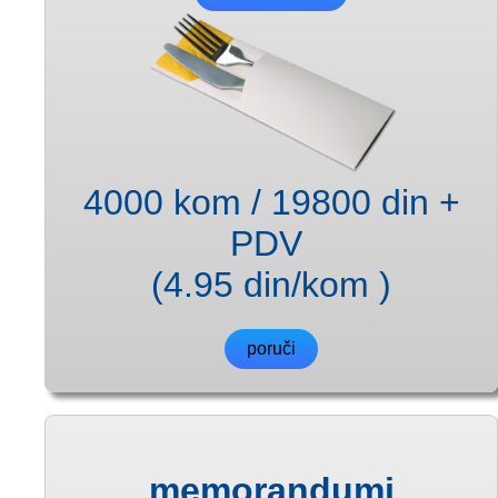
4000 kom / 19800 din +
PDV
(4.95 din/kom )
poruči
memorandumi