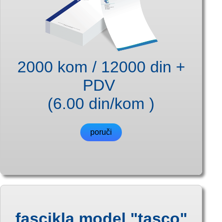
2000 kom / 12000 din +
PDV
(6.00 din/kom )
poruči
fascikla model "tasco"