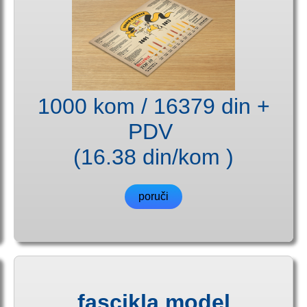
1000 kom / 16379 din +
PDV
(16.38 din/kom )
poruči
fascikla model