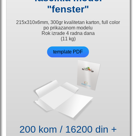
"fenster"
215x310x6mm, 300gr kvalitetan karton, full color
po prikazanom modelu
Rok izrade 4 radna dana
(11 kg)
template PDF
200 kom / 16200 din +