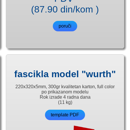
(87.90 din/kom )
poruči
fascikla model "wurth"
220x320x5mm, 300gr kvalitetan karton, full color
po prikazanom modelu
Rok izrade 4 radna dana
(11 kg)
template PDF