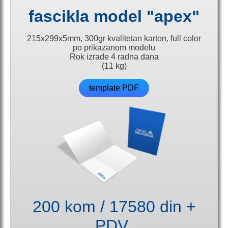
fascikla model "apex"
215x299x5mm, 300gr kvalitetan karton, full color
po prikazanom modelu
Rok izrade 4 radna dana
(11 kg)
template PDF
200 kom / 17580 din +
PDV