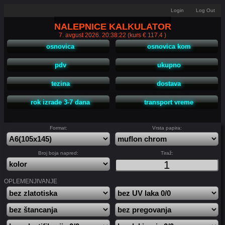
Login
Log Out
NALEPNICE KALKULATOR
7. avgust 2026. 20:38:22 (kurs € 117.4 )
osnovica
osnovica kom
pdv
ukupno
tezina
dostava
rok izrade 3-7 dana
transport vreme
Format:
Vrsta papira:
Broj boja napred:
Tiraž:
OPLEMENJIVANJE