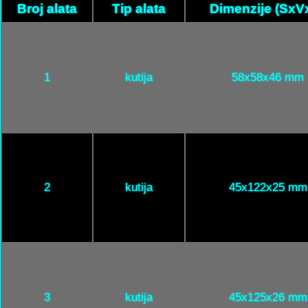
Broj alata
Tip alata
Dimenzije (SxV
1
kutija
58x58x46 mm
2
kutija
45x122x25 mm
3
kutija
45x125x26 mm