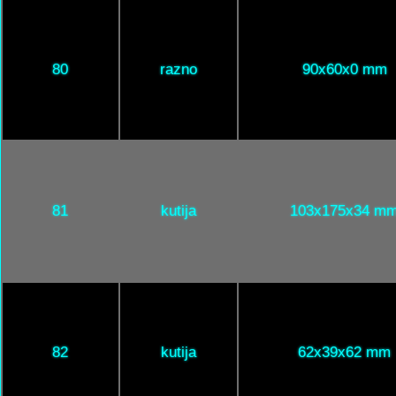
80
razno
90x60x0 mm
81
kutija
103x175x34 m
82
kutija
62x39x62 mm