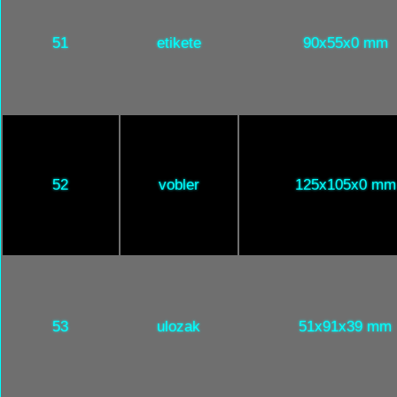
51
etikete
90x55x0 mm
52
vobler
125x105x0 mm
53
ulozak
51x91x39 mm