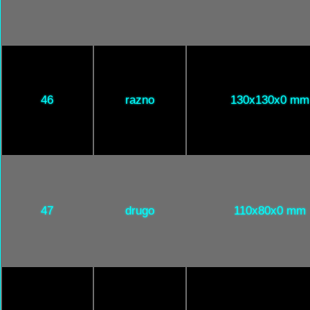
46
razno
130x130x0 mm
47
drugo
110x80x0 mm