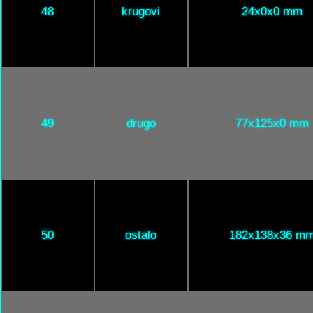
48
krugovi
24x0x0 mm
49
drugo
77x125x0 mm
50
ostalo
182x138x36 m