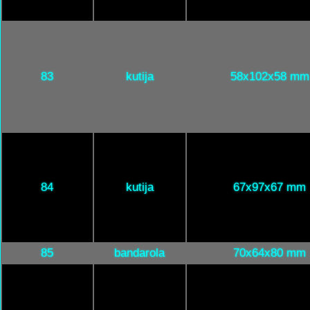
83
kutija
58x102x58 mm
84
kutija
67x97x67 mm
85
bandarola
70x64x80 mm