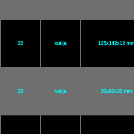
32
kutija
125x142x12 m
33
kutija
30x80x30 mm