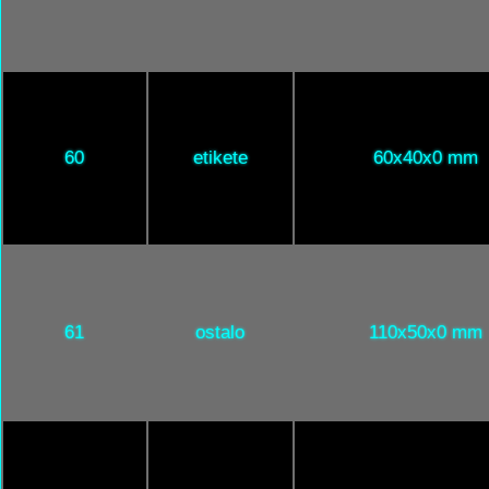
60
etikete
60x40x0 mm
61
ostalo
110x50x0 mm