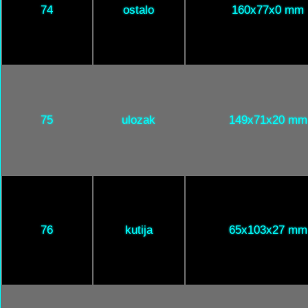
74
ostalo
160x77x0 mm
75
ulozak
149x71x20 mm
76
kutija
65x103x27 mm