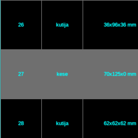
26
kutija
36x96x36 mm
27
kese
70x125x0 mm
28
kutija
62x62x62 mm