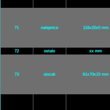
71
nalepnice
116x20x0 mm
72
ostalo
xx mm
73
ulozak
61x70x15 mm