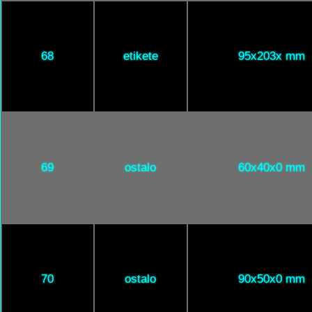
68
etikete
95x203x mm
69
ostalo
60x40x0 mm
70
ostalo
90x50x0 mm