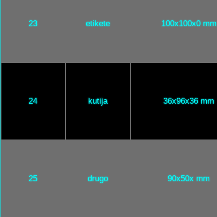
23
etikete
100x100x0 mm
24
kutija
36x96x36 mm
25
drugo
90x50x mm