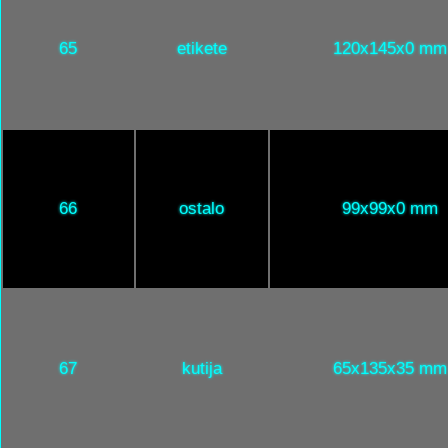
65
etikete
120x145x0 mm
66
ostalo
99x99x0 mm
67
kutija
65x135x35 mm