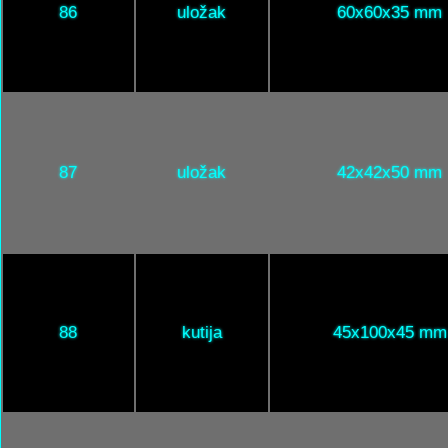
86
uložak
60x60x35 mm
87
uložak
42x42x50 mm
88
kutija
45x100x45 mm