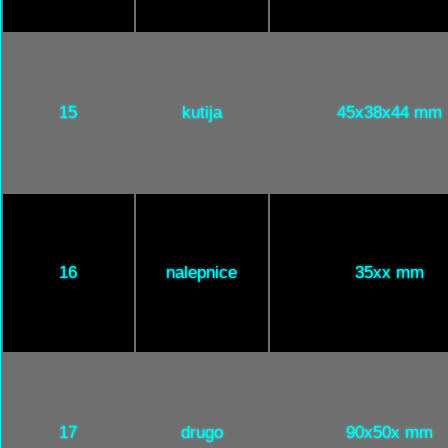
15
kutija
45x38x44 mm
16
nalepnice
35xx mm
17
drugo
90x50x mm