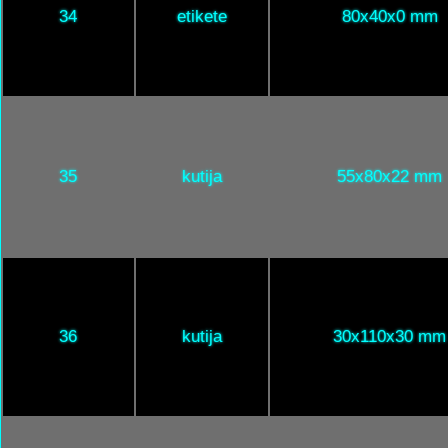
34
etikete
80x40x0 mm
35
kutija
55x80x22 mm
36
kutija
30x110x30 mm