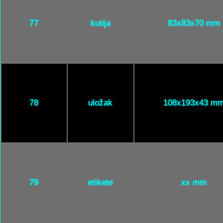
77
kutija
83x83x70 mm
78
uložak
108x193x43 m
79
etikete
xx mm