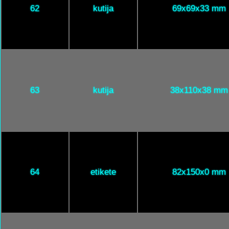
62
kutija
69x69x33 mm
63
kutija
38x110x38 mm
64
etikete
82x150x0 mm