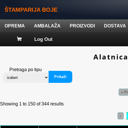
ŠTAMPARIJA BOJE
OPREMA
AMBALAŽA
PROIZVODI
DOSTAVA
Log Out
Alatnic
Pretraga po tipu
Prikaži
« P
Showing
1
to
150
of
344
results
‹