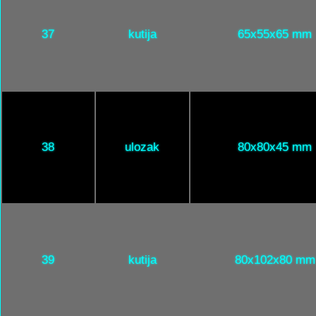
37
kutija
65x55x65 mm
38
ulozak
80x80x45 mm
39
kutija
80x102x80 mm