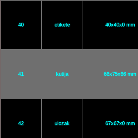
40
etikete
40x40x0 mm
41
kutija
66x75x66 mm
42
ulozak
67x67x0 mm