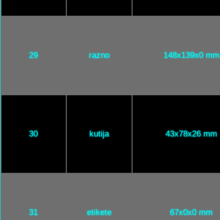
29
razno
148x139x0 mm
30
kutija
43x78x26 mm
31
etikete
67x0x0 mm