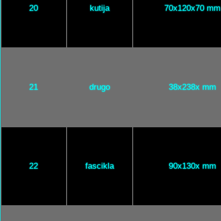
20
kutija
70x120x70 mm
21
drugo
38x238x mm
22
fascikla
90x130x mm