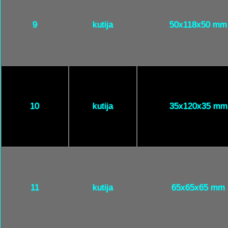
9
kutija
50x118x50 mm
10
kutija
35x120x35 mm
11
kutija
65x65x65 mm