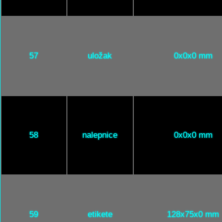
57
uložak
0x0x0 mm
58
nalepnice
0x0x0 mm
59
etikete
128x75x0 mm