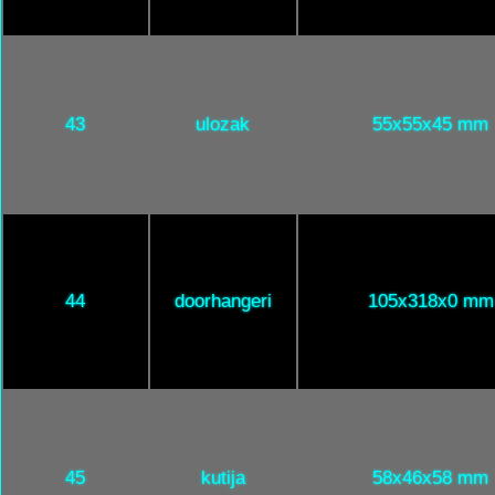
43
ulozak
55x55x45 mm
44
doorhangeri
105x318x0 mm
45
kutija
58x46x58 mm