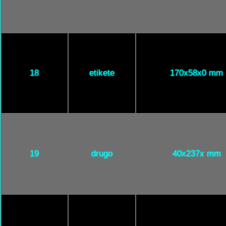
18
etikete
170x58x0 mm
19
drugo
40x237x mm