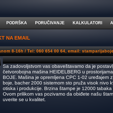
PODRŠKA
PORUČIVANJE
KALKULATORI
A
T NA EMAIL
nom 8-16h / Tel: 060 654 00 64,
email: stamparijabo
Sa zadovoljstvom vas obaveštavamo da je postavl
četvorobojna mašina HEIDELBERG u prostorijama 
BOJE. Mašina je opremljena CPC 1-02 uređajem za
boje, bacher 2000 sistemom sto pruža visok nivo kv
otiska i produkcije. Brzina štampe je 12000 tabaka 
Ovom prilikom vas pozivamo da obiđete našu štamp
uverite se u kvalitet.