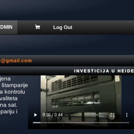
DMIN
Log Out
je@gmail.com
INVESTICIJA U HEIDE
jena
štamparije
 kontrolu
aliteta
na sat.
ariju i