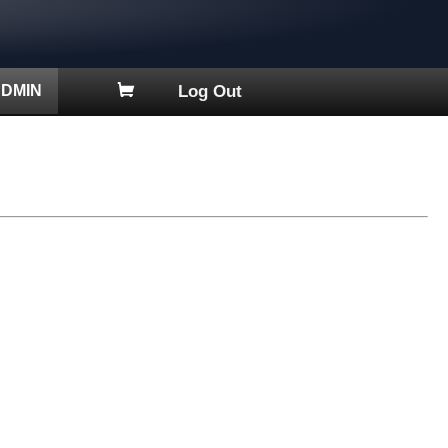
DMIN
Log Out