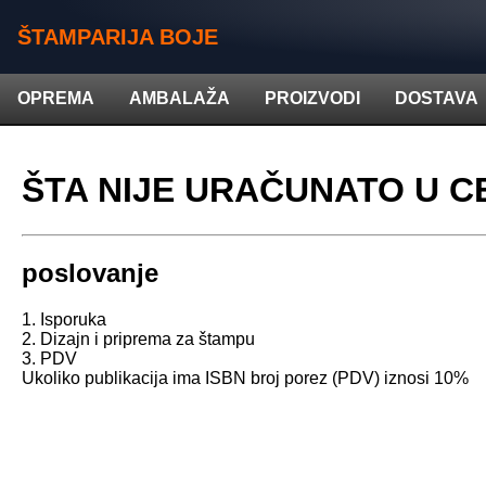
ŠTAMPARIJA BOJE
OPREMA
AMBALAŽA
PROIZVODI
DOSTAVA
ŠTA NIJE URAČUNATO U C
poslovanje
1. Isporuka
2. Dizajn i priprema za štampu
3. PDV
Ukoliko publikacija ima ISBN broj porez (PDV) iznosi 10%