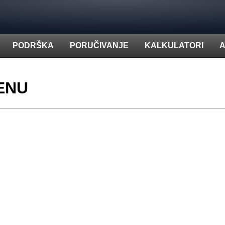
PODRŠKA
PORUČIVANJE
KALKULATORI
A
ENU